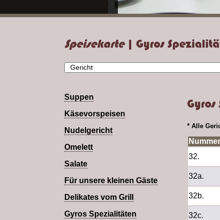
Speisekarte
| Gyros Spezialit
Suppen
Gyros 
Käsevorspeisen
* Alle Ger
Nudelgericht
Numme
Omelett
32.
Salate
32a.
Für unsere kleinen Gäste
32b.
Delikates vom Grill
Gyros Spezialitäten
32c.