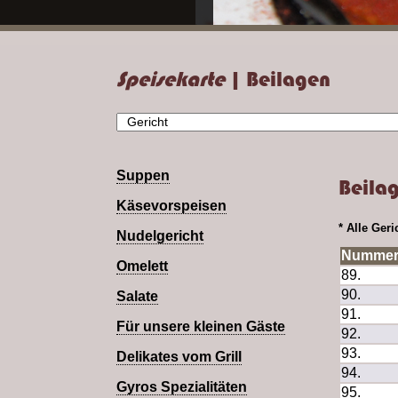
Speisekarte
| Beilagen
Suppen
Beila
Käsevorspeisen
* Alle Ger
Nudelgericht
Numme
Omelett
89.
90.
Salate
91.
Für unsere kleinen Gäste
92.
93.
Delikates vom Grill
94.
Gyros Spezialitäten
95.